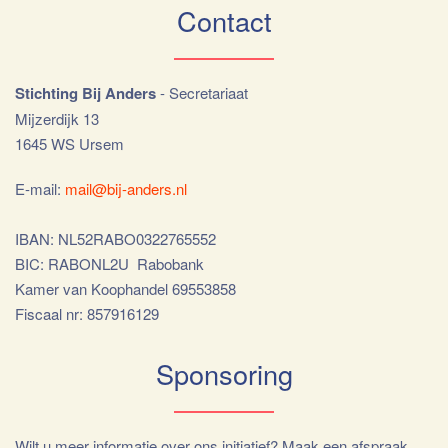
Contact
Stichting Bij Anders
- Secretariaat
Mijzerdijk 13
1645 WS Ursem
E-mail:
mail@bij-anders.nl
IBAN: NL52RABO0322765552
BIC: RABONL2U Rabobank
Kamer van Koophandel 69553858
Fiscaal nr: 857916129
Sponsoring
Wilt u meer informatie over ons initiatief? Maak een afspraak