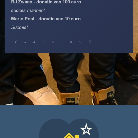
RJ Zwaan - donatie van 100 euro
succes mannen!
Marjo Post - donatie van 10 euro
Succes!
3
4
5
6
7
8
9