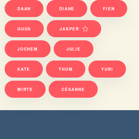
DAAN
DIANE
FIEN
GUUS
JASPER
JOCHEM
JULIE
KATE
THOM
YURI
MIRTE
CÉSANNE