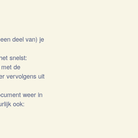
(een deel van) je
het snelst:
s met de
ier vervolgens uit
ocument weer in
rlijk ook: