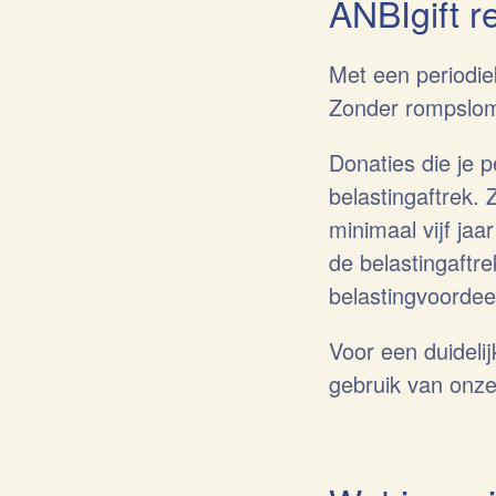
ANBIgift 
Met een periodiek
Zonder rompslomp
Donaties die je 
belastingaftrek.
minimaal vijf ja
de belastingaftre
belastingvoordeel
Voor een duideli
gebruik van onz