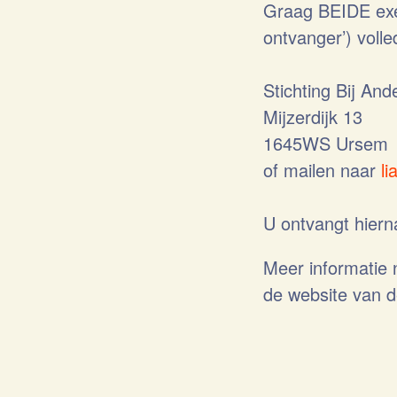
Graag BEIDE exe
ontvanger’) voll
Stichting Bij And
Mijzerdijk 13
1645WS Ursem
of mailen naar
li
U ontvangt hiern
Meer informatie 
de website van d