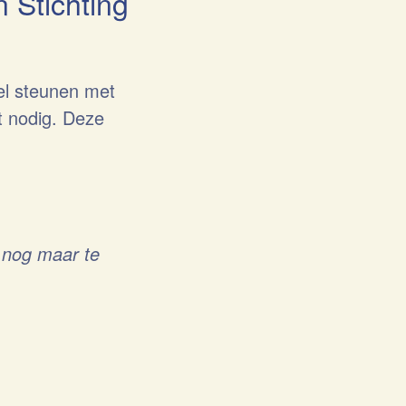
 Stichting
el steunen met
t nodig. Deze
n nog maar te