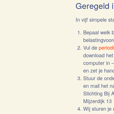
Geregeld i
In vijf simpele s
Bepaal welk b
belastingvoor
Vul de
period
download het 
computer in – 
en zet je han
Stuur de ond
en mail het 
Stichting Bij 
Mijzerdijk 1
Wij sturen je