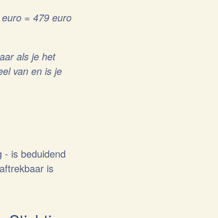
 euro = 479 euro
aar als je het
l van en is je
g - is beduidend
aftrekbaar is