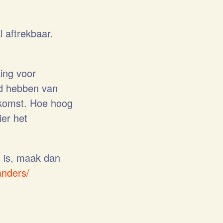
l aftrekbaar.
ing voor
jd hebben van
enkomst. Hoe hoog
ier het
l is, maak dan
-anders/