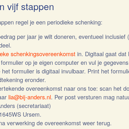
n vijf stappen
tappen regel je een periodieke schenking:
edrag per jaar je wilt doneren, eventueel inclusief 
deel.
ieke schenkingsovereenkomst
in. Digitaal gaat dat 
formulier op je eigen computer en vul je gegeven
het formulier is digitaal invulbaar. Print het formul
dtekening eronder.
ertekende overeenkomst naar ons toe: scan het d
naar
lia@bij-anders.nl
. Per post versturen mag natuu
Anders (secretariaat)
3 1645WS Ursem.
 na verwerking de overeenkomst weer terug.