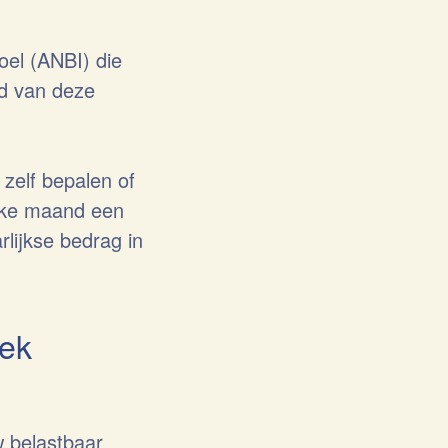
oel (ANBI) die
jd van deze
zelf bepalen of
elke maand een
rlijkse bedrag in
iek
w belastbaar