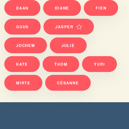
DAAN
DIANE
FIEN
GUUS
JASPER
JOCHEM
JULIE
KATE
THOM
YURI
MIRTE
CÉSANNE