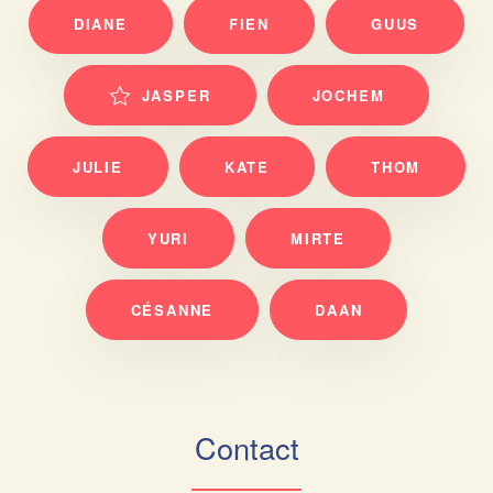
DIANE
FIEN
GUUS
JASPER
JOCHEM
JULIE
KATE
THOM
YURI
MIRTE
CÉSANNE
DAAN
Contact