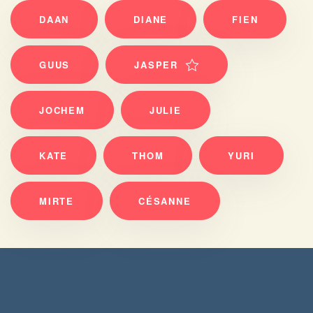
DAAN
DIANE
FIEN
GUUS
JASPER
JOCHEM
JULIE
KATE
THOM
YURI
MIRTE
CÉSANNE