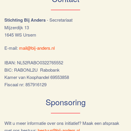
Stichting Bij Anders
- Secretariaat
Mijzerdijk 13
1645 WS Ursem
E-mail:
mail@bij-anders.nl
IBAN: NL52RABO0322765552
BIC: RABONL2U Rabobank
Kamer van Koophandel 69553858
Fiscaal nr: 857916129
Sponsoring
Wilt u meer informatie over ons initiatief? Maak een afspraak
met ons bestuur:
bestuur@bij-anders.nl