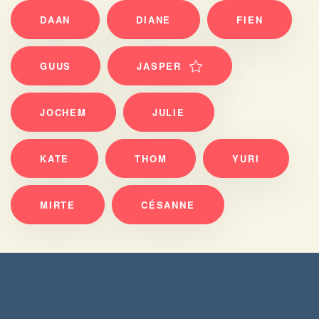
DAAN
DIANE
FIEN
GUUS
JASPER
JOCHEM
JULIE
KATE
THOM
YURI
MIRTE
CÉSANNE